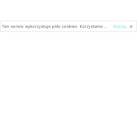
Ten serwis wykorzystuje pliki cookies. Korzystanie z witryny oznacza zgodę na ich zapis lub odczyt wg ustawień przeglądarki.
Więcej...
Linki
Strona główna
Kontakt
Soft HR
Informacje Prawne
Regulamin
Polityka Prywatności