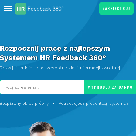
ZAREJESTRUJ
Rozpocznij pracę z najlepszym
Systemem HR Feedback 360°
Rozwijaj umiejętności zespołu dzięki informacji zwrotnej.
WYPRÓBUJ ZA DARMO
Bezpłatyny okres próbny •
Potrzebujesz prezentacji systemu?